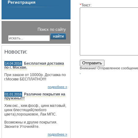
Регистрация
*
Текст:
Поиск по сайту
Новости:
Бесплатная доставка
14.04.2016
по г. Москве.
Внимание! Отправленное сообщение 
При заказе от 10000р. Доставка по
г.Москве БЕСПЛАТНО!!!!
подробнее »
Различне покрытия на
01.01.2016
пружины!!!
Хим.окс., хим.фосф., цинк матовый,
цинк блестящий(любого
цвета),порошковое, Лак МПС.
Возможны и другие покрытия.
Звоните Уточняйте.
подробнее »